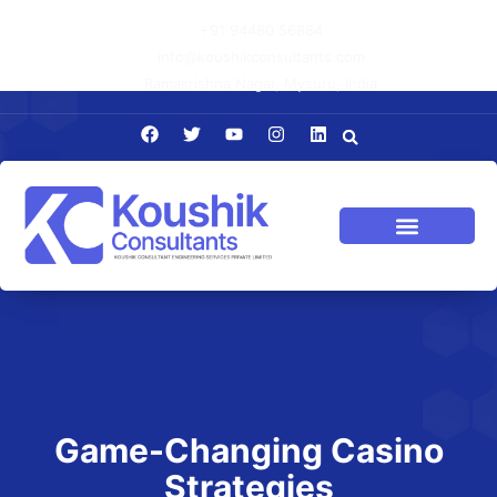
+91 94480 56884
info@koushikconsultants.com
Ramakrishna Nagar, Mysuru, India
Game-Changing Casino
Strategies