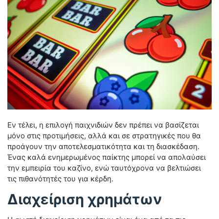
Εν τέλει, η επιλογή παιχνιδιών δεν πρέπει να βασίζεται
μόνο στις προτιμήσεις, αλλά και σε στρατηγικές που θα
προάγουν την αποτελεσματικότητα και τη διασκέδαση.
Ένας καλά ενημερωμένος παίκτης μπορεί να απολαύσει
την εμπειρία του καζίνο, ενώ ταυτόχρονα να βελτιώσει
τις πιθανότητές του για κέρδη.
Διαχείριση χρημάτων