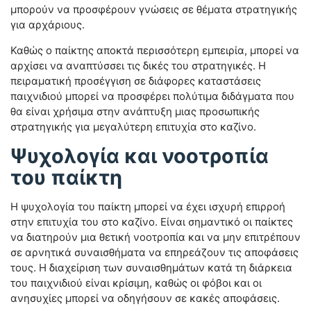
μπορούν να προσφέρουν γνώσεις σε θέματα στρατηγικής
για αρχάριους.
Καθώς ο παίκτης αποκτά περισσότερη εμπειρία, μπορεί να
αρχίσει να αναπτύσσει τις δικές του στρατηγικές. Η
πειραματική προσέγγιση σε διάφορες καταστάσεις
παιχνιδιού μπορεί να προσφέρει πολύτιμα διδάγματα που
θα είναι χρήσιμα στην ανάπτυξη μιας προσωπικής
στρατηγικής για μεγαλύτερη επιτυχία στο καζίνο.
Ψυχολογία και νοοτροπία
του παίκτη
Η ψυχολογία του παίκτη μπορεί να έχει ισχυρή επιρροή
στην επιτυχία του στο καζίνο. Είναι σημαντικό οι παίκτες
να διατηρούν μια θετική νοοτροπία και να μην επιτρέπουν
σε αρνητικά συναισθήματα να επηρεάζουν τις αποφάσεις
τους. Η διαχείριση των συναισθημάτων κατά τη διάρκεια
του παιχνιδιού είναι κρίσιμη, καθώς οι φόβοι και οι
ανησυχίες μπορεί να οδηγήσουν σε κακές αποφάσεις.