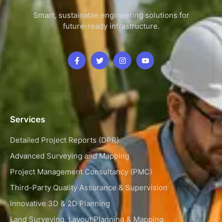
Smart, sustainable engineering solutions for
future-ready infrastructure.
Services
Detailed Project Reports (DPR)
Advanced Surveying and Mapping
Project Management Consultancy (PMC)
Third-Party Quality Assurance & Supervision
Innovative 3D & 2D Planning
Land Surveying, Layout Planning & Mapping